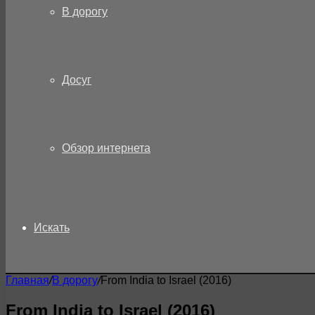
В дорогу
Досуг
Обзор интернета
Искать
Главная
/
В дорогу
/
From India to Israel (2016)
From India to Israel (2016)