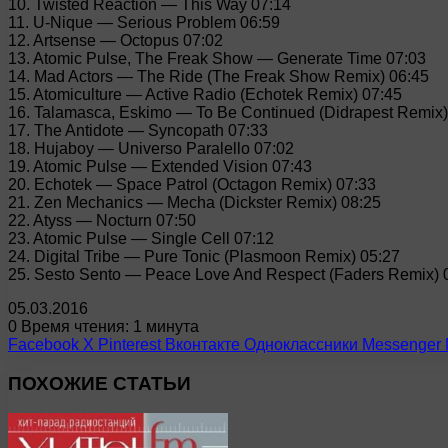
10. Twisted Reaction — This Way 07:14
11. U-Nique — Serious Problem 06:59
12. Artsense — Octopus 07:02
13. Atomic Pulse, The Freak Show — Generate Time 07:03
14. Mad Actors — The Ride (The Freak Show Remix) 06:45
15. Atomiculture — Active Radio (Echotek Remix) 07:45
16. Talamasca, Eskimo — To Be Continued (Didrapest Remix)
17. The Antidote — Syncopath 07:33
18. Hujaboy — Universo Paralello 07:02
19. Atomic Pulse — Extended Vision 07:43
20. Echotek — Space Patrol (Octagon Remix) 07:33
21. Zen Mechanics — Mecha (Dickster Remix) 08:25
22. Atyss — Nocturn 07:50
23. Atomic Pulse — Single Cell 07:12
24. Digital Tribe — Pure Tonic (Plasmoon Remix) 05:27
25. Sesto Sento — Peace Love And Respect (Faders Remix) 
05.03.2016
0
Время чтения: 1 минута
Facebook
X
Pinterest
Вконтакте
Одноклассники
Messenger
ПОХОЖИЕ СТАТЬИ