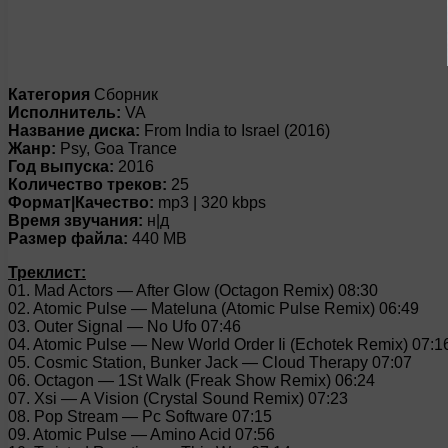
Категория
Сборник
Исполнитель:
VA
Название диска:
From India to Israel (2016)
Жанр:
Psy, Goa Trance
Год выпуска:
2016
Количество треков:
25
Формат|Качество:
mp3 | 320 kbps
Время звучания:
н|д
Размер файла:
440 MB
Треклист:
01. Mad Actors — After Glow (Octagon Remix) 08:30
02. Atomic Pulse — Mateluna (Atomic Pulse Remix) 06:49
03. Outer Signal — No Ufo 07:46
04. Atomic Pulse — New World Order Ii (Echotek Remix) 07:1
05. Cosmic Station, Bunker Jack — Cloud Therapy 07:07
06. Octagon — 1St Walk (Freak Show Remix) 06:24
07. Xsi — A Vision (Crystal Sound Remix) 07:23
08. Pop Stream — Pc Software 07:15
09. Atomic Pulse — Amino Acid 07:56