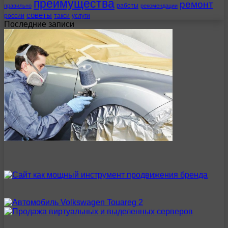
преимущества
ремонт
работы
правильно
рекомендации
советы
россии
такси
услуги
Последние записи