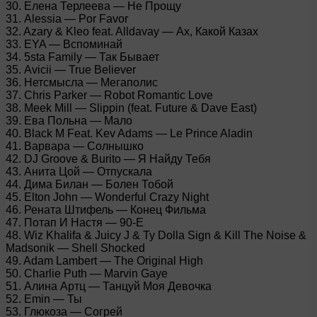
30. Елена Терлеева — Не Прощу
31. Alessia — Por Favor
32. Azary & Kleo feat. Alldavay — Ах, Какой Казах
33. EYA — Вспоминай
34. 5sta Family — Так Бывает
35. Avicii — True Believer
36. Нетсмысла — Мегаполис
37. Chris Parker — Robot Romantic Love
38. Meek Mill — Slippin (feat. Future & Dave East)
39. Ева Польна — Мало
40. Black M Feat. Kev Adams — Le Prince Aladin
41. Варвара — Солнышко
42. DJ Groove & Burito — Я Найду Тебя
43. Анита Цой — Отпускала
44. Дима Билан — Болен Тобой
45. Elton John — Wonderful Crazy Night
46. Рената Штифель — Конец Фильма
47. Потап И Настя — 90-Е
48. Wiz Khalifa & Juicy J & Ty Dolla Sign & Kill The Noise &
Madsonik — Shell Shocked
49. Adam Lambert — The Original High
50. Charlie Puth — Marvin Gaye
51. Алина Артц — Танцуй Моя Девочка
52. Emin — Ты
53. Глюкоза — Согрей