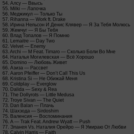
54. Алсу — Ввысь
55. Milki — Лапочка
56. Меджикул — Только Ты
57. Rihanna — Work ft. Drake
58. Ирина Нельсон И Денис Клявер — Я За Тебя Молюсь
59. Жемчуг — Я Бы Тебя
60. Влад Топалов — Я Помню
61. Lemaitre — Day Two
62. Velvet — Enemy
63. Archi — M Feat. Timaro — Сколько Боли Во Мне
64. Наталья Могилевская — Всё Хорошо
65. Domino — Любовь Живет
66. Азиза — Рассвет
67. Aaron Pfeiffer — Don’t Call This Us
68. Kristina Si — Не Обижай Меня
69. Coldplay — Everglow
70. Dalida — Sexy & Rea
71. The Dollyrots — Little Medusa
72. Troye Sivan — The Quiet
73. Dan Balan — Плачь
74. Шахзода — Sirdoshim
75. Валенсия — Воспоминания
76. A — Trak Feat. Andrew Wyatt — Push
77. Эланея Vs. Наталия Орейро — Я Умираю От Любви
78. Calvin Harris — Faith