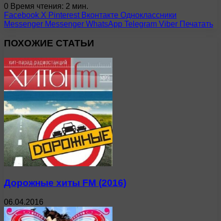
0
Время чтения: 2 мин.
Facebook
X
Pinterest
Вконтакте
Одноклассники
Messenger
Messenger
WhatsApp
Telegram
Viber
Печатать
ПОХОЖИЕ СТАТЬИ
Дорожные хиты FM (2016)
06.04.2016