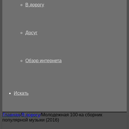
В дорогу
Досуг
Обзор интернета
Искать
Главная
/
В дорогу
/
Молодежная 100-ка сборник
популярной музыки (2016)