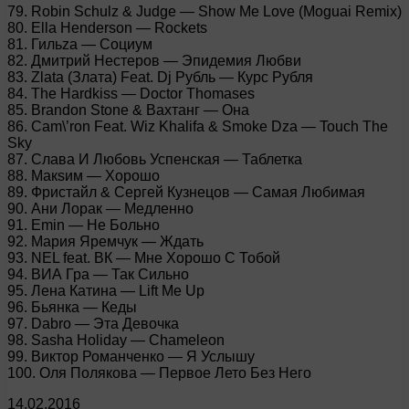
79. Robin Schulz & Judge — Show Me Love (Moguai Remix)
80. Ella Henderson — Rockets
81. Гильzа — Социум
82. Дмитрий Нестеров — Эпидемия Любви
83. Zlata (Злата) Feat. Dj Рубль — Курс Рубля
84. The Hardkiss — Doctor Thomases
85. Brandon Stone & Вахтанг — Она
86. Cam\’ron Feat. Wiz Khalifa & Smoke Dza — Touch The
Sky
87. Слава И Любовь Успенская — Таблетка
88. Макsим — Хорошо
89. Фристайл & Сергей Кузнецов — Самая Любимая
90. Ани Лорак — Медленно
91. Emin — Не Больно
92. Мария Яремчук — Ждать
93. NEL feat. ВК — Мне Хорошо С Тобой
94. ВИА Гра — Так Сильно
95. Лена Катина — Lift Me Up
96. Бьянка — Кеды
97. Dabro — Эта Девочка
98. Sasha Holiday — Chameleon
99. Виктор Романченко — Я Услышу
100. Оля Полякова — Первое Лето Без Него
14.02.2016