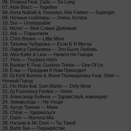
06. Dropout Feat. Zada — So Long
07. Aloe Blacc — Together
08. Anna Naklab & Younotus, Alle Farben — Supergirl
09. Ночные снайперы — Очень Хотела
10. Sia — Unstoppable
11. Мулат — Моя Самая Дюбимая
12. Arti — Параллели
13. Chris Brown — Little More
14. Татьяна Чубарова — Если Б Я Могла
15. Лариса Грибалева — Это Была Любовь
16. Alex Kafer & Lera — Ничего Не Говори
17. Ylvis — Truckers Hitch
18. Bastian K Feat. Gustavo Trebie — One Of Us
19. Ёлка — Праздник К Нам Приходит!
20. Dj Kirill Boninio & Женя Поликарпова Feat. Stilet —
Ночной Город
21. Flo Rida feat. Sam Martin — Dirty Mind
22. Dj Francesco Fontes — Vorrei
23. Александр Буйнов — Здравствуй, командир!
24. Зимавсегда — Не Уходи
25. Артур Тринев — Маки
26. Chloё — Удержаться
27. Darin — Mamma Mia
28. Натали & Mc Doni — Ты Такой
29. Bahh Tee — Перекрёстки