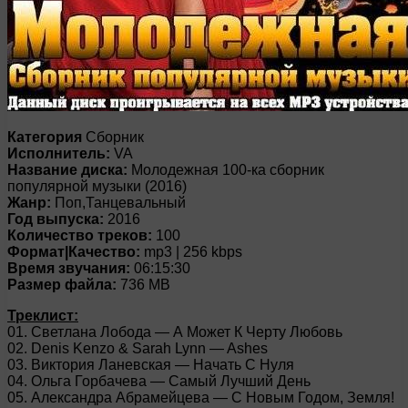
Категория
Сборник
Исполнитель:
VA
Название диска:
Молодежная 100-ка сборник
популярной музыки (2016)
Жанр:
Поп,Танцевальный
Год выпуска:
2016
Количество треков:
100
Формат|Качество:
mp3 | 256 kbps
Время звучания:
06:15:30
Размер файла:
736 MB
Треклист:
01. Светлана Лобода — А Может К Черту Любовь
02. Denis Kenzo & Sarah Lynn — Ashes
03. Виктория Ланевская — Начать С Нуля
04. Ольга Горбачева — Самый Лучший День
05. Александра Абрамейцева — С Новым Годом, Земля!