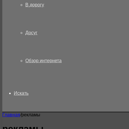
В дорогу
Досуг
Обзор интернета
Искать
Главная
/
рекламы
рекламы