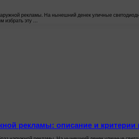
наружной рекламы. На нынешний денек уличные светодиодн
м избрать эту …
жной рекламы: описание и критерии
браз наружной рекламы. На нынешний денек уличные свето