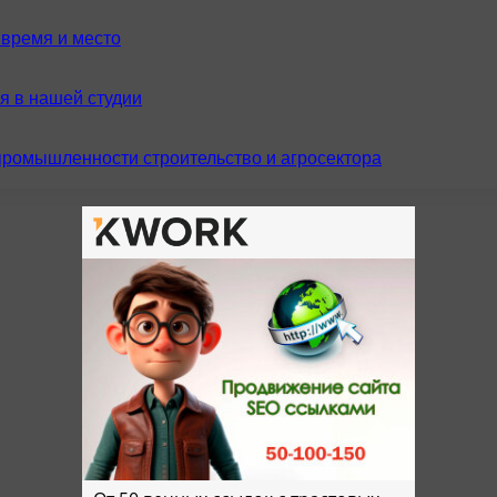
время и место
я в нашей студии
промышленности строительство и агросектора