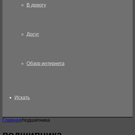
В дорогу
Досуг
Обзор интернета
Искать
Главная
/
подшипника
подшипника