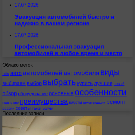
17.07.2026
Эвакуация автомобилей быстро и
надежно в вашем регионе
17.07.2026
Профессиональная эвакуация
автомобилей в любое время и место
Облако меток
виды
автомобилей
автомобиля
авто
hits
выбрать
выбираем
выбор
купить
лучшие
новый
особенности
обзор
основные
оборудование
преимущества
ремонт
работы
правильно
рекомендации
советы
россии
такси
услуги
Последние записи