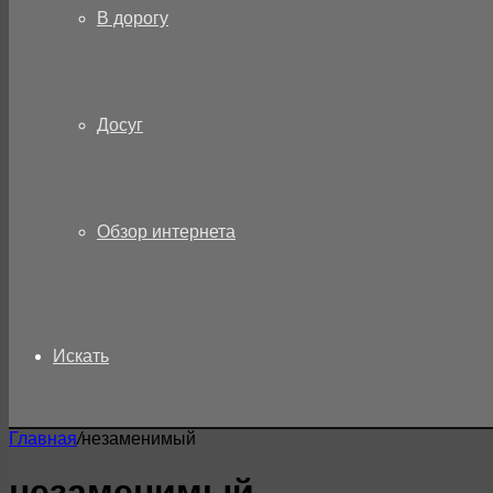
В дорогу
Досуг
Обзор интернета
Искать
Главная
/
незаменимый
незаменимый