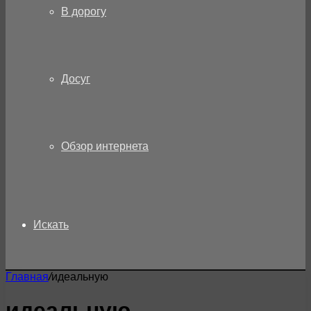
В дорогу
Досуг
Обзор интернета
Искать
Главная
/
идеальную
идеальную