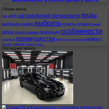
Облако меток
виды
автомобилей
автомобиля
авто
hits
выбрать
выбираем
выбор
купить
лучшие
новый
особенности
обзор
основные
оборудование
преимущества
ремонт
работы
правильно
рекомендации
советы
россии
такси
услуги
Последние записи