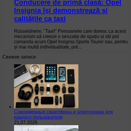
Conducere de primă clasă: Opel
Insignia își demonstrează și
calitățile ca taxi
Rüsselsheim. "Taxi!" Persoanele care doresc ca acest
mecanism să creeze o senzație de spațiu și stil pot
comanda acum Opel Insignia Sports Tourer sau, pentru
și mai multă individualitate, pot…
Свежие записи
Современные смартфоны и электроника для
каждого пользователя
21.07.2026