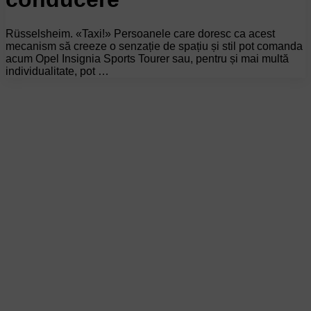
Rüsselsheim. «Taxi!» Persoanele care doresc ca acest
mecanism să creeze o senzație de spațiu și stil pot comanda
acum Opel Insignia Sports Tourer sau, pentru și mai multă
individualitate, pot …