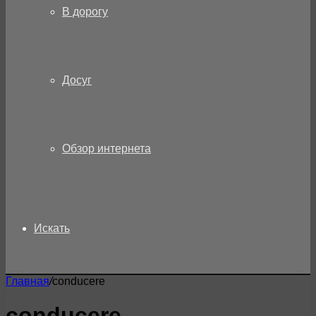
В дорогу
Досуг
Обзор интернета
Искать
Главная
/
conducere
conducere