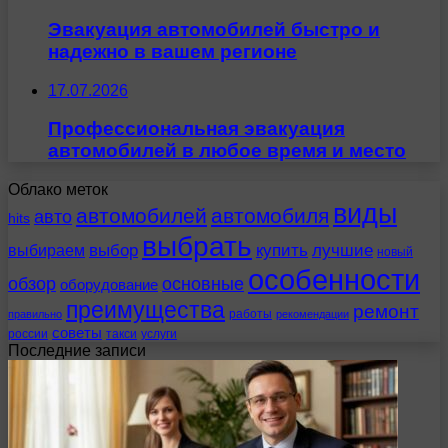
Эвакуация автомобилей быстро и
надежно в вашем регионе
17.07.2026
Профессиональная эвакуация
автомобилей в любое время и место
Облако меток
виды
автомобилей
автомобиля
авто
hits
выбрать
выбираем
выбор
купить
лучшие
новый
особенности
обзор
основные
оборудование
преимущества
ремонт
работы
правильно
рекомендации
советы
россии
такси
услуги
Последние записи