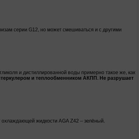
ризам серии G12, но может смешиваться и с другими
гликоля и дистиллированной воды примерно такое же, как
нтеркулером и теплообменником АКПП. Не разрушает
вет охлаждающей жидкости AGA Z42 – зелёный.