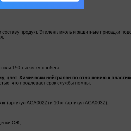
 составу продукт. Этиленгликоль и защитные присадки под
я.
 или 150 тысяч км пробега.
му, цвет. Химически нейтрален по отношению к пласт
ью, что продлевает срок службы помпы.
 кг (артикул AGA002Z) и 10 кг (артикул AGA003Z).
ценки ОЖ;