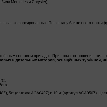
били Mercedes и Chrysler);
сле высокофорсированных. По составу ближе всего к антиф
ащённым составом присадок. При этом соотношение этилен
новых и дизельных моторов, оснащённых турбиной, и
°C;
бега.
48Z), 5кг (артикул AGA049Z) и 10 кг (артикул AGA050Z). Ц