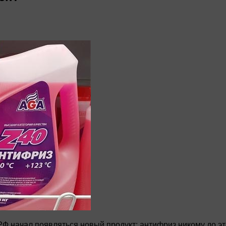
РФ начал появляться новый продукт: антифриз никому до э