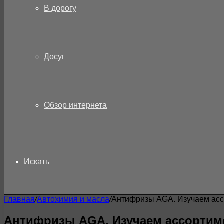
В дорогу
Досуг
Обзор интернета
Искать
Главная
/
Автохимия и масла
/
Антифризы AGA. Изучаем ас
Антифризы AGA. Изучаем ассортим