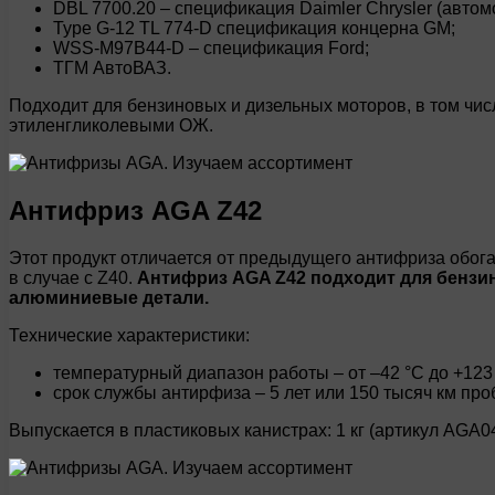
DBL 7700.20 – спецификация Daimler Chrysler (автомо
Type G-12 TL 774-D спецификация концерна GM;
WSS-M97B44-D – спецификация Ford;
ТГМ АвтоВАЗ.
Подходит для бензиновых и дизельных моторов, в том чи
этиленгликолевыми ОЖ.
Антифриз AGA Z42
Этот продукт отличается от предыдущего антифриза обог
в случае с Z40.
Антифриз AGA Z42 подходит для бензи
алюминиевые детали.
Технические характеристики:
температурный диапазон работы – от –42 °C до +123 
срок службы антирфиза – 5 лет или 150 тысяч км про
Выпускается в пластиковых канистрах: 1 кг (артикул AGA0