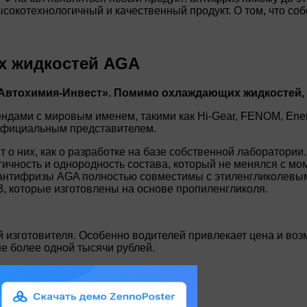
сокотехнологичный и качественный продукт. О том, что со
х жидкостей AGA
Автохимия-Инвест». Помимо охлаждающих жидкостей,
дами с мировым именем, такими как Hi-Gear, FENOM, Energ
 официальным представителем.
о них, как о разработке на базе собственной лаборатори
гичность и однородность состава, который не менялся с мо
е антифризы AGA полностью совместимы с этиленгликолевы
, которые изготовлены на основе пропиленгликоля.
 изготовителя. Особенно водителей привлекает цена и возм
е более одной тысячи рублей.