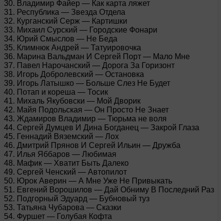
30. Владимир Файер — Как карта ляжет
31. Республика — Звезда Отдела
32. Курганский Серж — Картишки
33. Михаил Сурский — Городские Фонари
34. Юрий Смыслов — Не Беда
35. Климнюк Андрей — Татуировочка
36. Марина Вальдман И Сергей Порт — Мало Мне
37. Павел Нарочанский — Дорога За Горизонт
38. Игорь Добролевский — Остановка
39. Игорь Латышко — Больше Слез Не Будет
40. Потап и кореша — Тосик
41. Михаль Якубовски — Мой Дворик
42. Майя Подольская — Он Просто Не Знает
43. Ждамиров Владимир — Тюрьма не воля
44. Сергей Думцев И Дина Богданец — Закрой Глаза
45. Геннадий Вяземский — Лох
46. Дмитрий Прянов И Сергей Ильин — Дружба
47. Илья Яббаров — Любимая
48. Мафик — Хватит Быть Далеко
49. Сергей Ченский — Автопилот
50. Юрок Аверин — А Мне Уже Не Привыкать
51. Евгений Ворошилов — Дай Обниму В Последний Раз
52. Подгорный Эдуард — Бубновый туз
53. Татьяна Чубарова — Сказки
54. Фуршет — Голубая Кофта