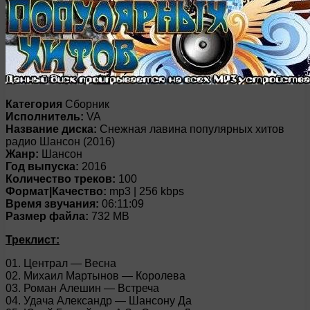
Категория
Сборник
Исполнитель:
VA
Название диска:
Снежная лавина популярных хитов
радио Шансон (2016)
Жанр:
Шансон
Год выпуска:
2016
Количество треков:
100
Формат|Качество:
mp3 | 256 kbps
Время звучания:
06:11:09
Размер файла:
732 MB
Треклист:
01. Централ — Весна
02. Михаил Мартынов — Королева
03. Роман Алешин — Встреча
04. Удача Александр — Шансону Да