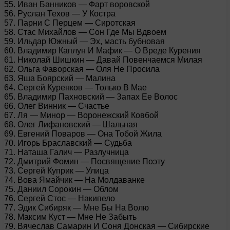
55. Иван Банников — Фарт воровской
56. Руслан Техов — У Костра
57. Парни С Перцем — Сиротская
58. Стас Михайлов — Сон Где Мы Вдвоем
59. Ильдар Южный — Эх, масть бубновая
60. Владимир Каплун И Мафик — О Вреде Курения
61. Николай Шишкин — Давай Повенчаемся Милая
62. Ольга Фаворская — Оля Не Просила
63. Яша Боярский — Малина
64. Сергей Куренков — Только В Мае
65. Владимир Пахновский — Запах Ее Волос
66. Олег Винник — Счастье
67. Ля — Минор — Воронежский Ковбой
68. Олег Лифановский — Шальная
69. Евгений Поваров — Она Тобой Жила
70. Игорь Браславский — Судьба
71. Наташа Галич — Разлучница
72. Дмитрий Фомин — Посвящение Поэту
73. Сергей Куприк — Улица
74. Вова Ямайчик — На Молдаванке
75. Даниил Сорокин — Облом
76. Сергей Стос — Накипело
77. Эдик Сибиряк — Мне Бы На Волю
78. Максим Куст — Мне Не Забыть
79. Вячеслав Самарин И Соня Донская — Сибирские