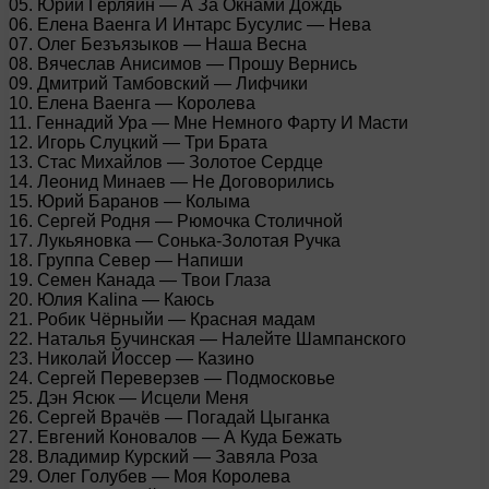
05. Юрий Герляйн — А За Окнами Дождь
06. Елена Ваенга И Интарс Бусулис — Нева
07. Олег Безъязыков — Наша Весна
08. Вячеслав Анисимов — Прошу Вернись
09. Дмитрий Тамбовский — Лифчики
10. Елена Ваенга — Королева
11. Геннадий Ура — Мне Немного Фарту И Масти
12. Игорь Слуцкий — Три Брата
13. Стас Михайлов — Золотое Сердце
14. Леонид Минаев — Не Договорились
15. Юрий Баранов — Колыма
16. Сергей Родня — Рюмочка Столичной
17. Лукьяновка — Сонька-Золотая Ручка
18. Группа Север — Напиши
19. Семен Канада — Твои Глаза
20. Юлия Kalina — Каюсь
21. Робик Чёрныйи — Красная мадам
22. Наталья Бучинская — Налейте Шампанского
23. Николай Йоссер — Казино
24. Сергей Переверзев — Подмосковье
25. Дэн Ясюк — Исцели Меня
26. Сергей Врачёв — Погадай Цыганка
27. Евгений Коновалов — А Куда Бежать
28. Владимир Курский — Завяла Роза
29. Олег Голубев — Моя Королева