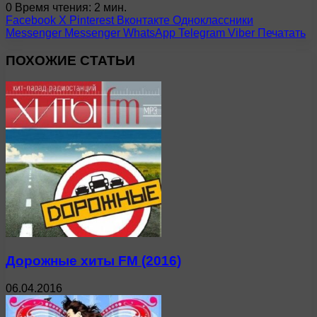
0
Время чтения: 2 мин.
Facebook
X
Pinterest
Вконтакте
Одноклассники
Messenger
Messenger
WhatsApp
Telegram
Viber
Печатать
ПОХОЖИЕ СТАТЬИ
Дорожные хиты FM (2016)
06.04.2016