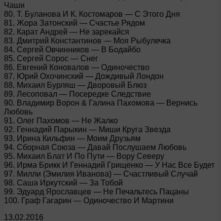
Чаши
80. Т. Буланова И К. Костомаров — С Этого Дня
81. Жора Затонский — Счастье Рядом
82. Карат Андрей — Не зарекайся
83. Дмитрий Константинов — Моя Рыбулечка
84. Сергей Овчинников — В Бодайбо
85. Сергей Сорос — Снег
86. Евгений Коновалов — Одиночество
87. Юрий Охочинский — Дождивый Лондон
88. Михаил Бурляш — Дворовый Блюз
89. Лесоповал — Посередке Следствие
90. Владимир Ворон & Галина Пахомова — Вернись
Любовь
91. Олег Пахомов — Не Жалко
92. Геннадий Парыкин — Миши Круга Звезда
93. Ирина Кильфин — Моим Друзьям
94. Сборная Союза — Давай Послушаем Любовь
95. Михаил Блат И По Пути — Вору Северу
96. Ирма Брикк И Геннадий Грищенко — У Нас Все Будет
97. Милли (Эмилия Иванова) — Счастливый Cлучай
98. Саша Иркутский — За Тобой
99. Эдуард Ярославцев — Не Печальтесь Пацаны
100. Граф Гагарин — Одиночество И Мартини
13.02.2016