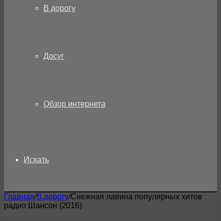
В дорогу
Досуг
Обзор интернета
Искать
Главная
/
В дорогу
/
Снежная лавина популярных хитов
радио Шансон (2016)