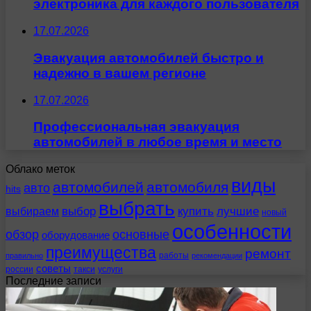
электроника для каждого пользователя
17.07.2026
Эвакуация автомобилей быстро и
надежно в вашем регионе
17.07.2026
Профессиональная эвакуация
автомобилей в любое время и место
Облако меток
виды
автомобилей
автомобиля
авто
hits
выбрать
выбираем
выбор
купить
лучшие
новый
особенности
обзор
основные
оборудование
преимущества
ремонт
работы
правильно
рекомендации
советы
россии
такси
услуги
Последние записи