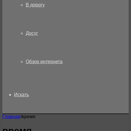
В дорогу
Досуг
Обзор интернета
Искать
Главная
/
время
время