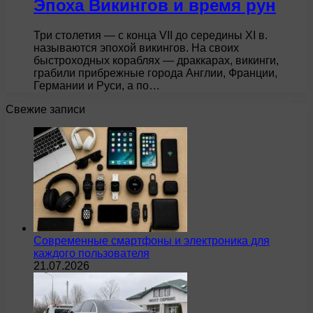
Эпоха Викингов и время рун
Три столетия — с конца VII до середины XI в.
называются эпохой викингов. На своих
быстроходных кораблях — драккарах, викинги,
грабили прибрежные города Англии, Франции,
Германии и Руси, а по…
Свежие записи
Современные смартфоны и электроника для
каждого пользователя
21.07.2026