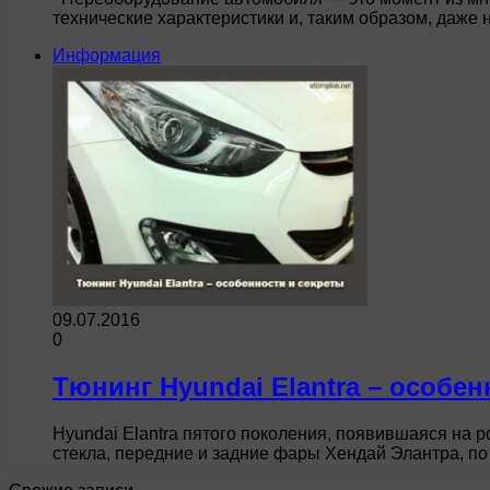
технические характеристики и, таким образом, даж
Информация
09.07.2016
0
Тюнинг Hyundai Elantra – особен
Hyundai Elantra пятого поколения, появившаяся на 
стекла, передние и задние фары Хендай Элантра, 