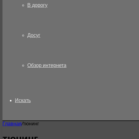
В дорогу
Досуг
Обзор интернета
Искать
Главная
/
тюнинг
тюнинг