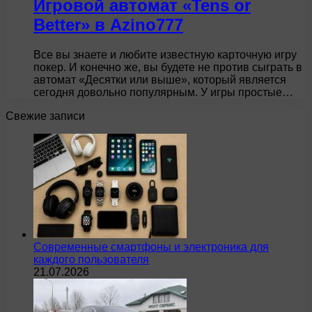
Игровой автомат «Tens or
Better» в Azino777
Все вы знаете и любите известную карточную игру
покер. И конечно же, вы будете не против сыграть в
автомат «Десятки или выше», который является
сегодня довольно популярным. У игры простые…
Свежие записи
Современные смартфоны и электроника для
каждого пользователя
21.07.2026