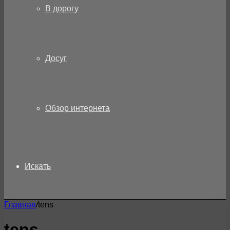
В дорогу
Досуг
Обзор интернета
Искать
Главная
/
tens
tens