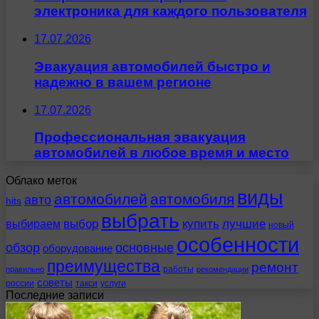
электроника для каждого пользователя
17.07.2026
Эвакуация автомобилей быстро и
надежно в вашем регионе
17.07.2026
Профессиональная эвакуация
автомобилей в любое время и место
Облако меток
виды
автомобилей
автомобиля
авто
hits
выбрать
выбираем
выбор
купить
лучшие
новый
особенности
обзор
основные
оборудование
преимущества
ремонт
работы
правильно
рекомендации
советы
россии
такси
услуги
Последние записи