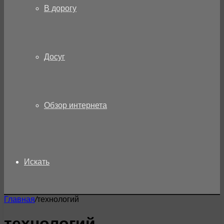
В дорогу
Досуг
Обзор интернета
Искать
Главная
/
технологий
технологий