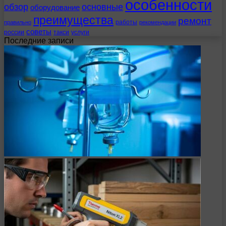
особенности
обзор
основные
оборудование
преимущества
ремонт
работы
правильно
рекомендации
советы
россии
такси
услуги
Последние записи