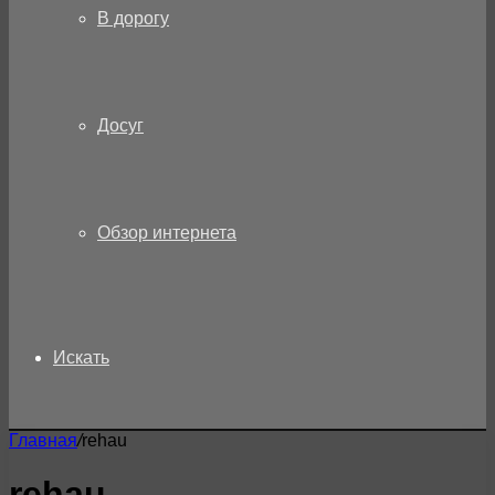
В дорогу
Досуг
Обзор интернета
Искать
Главная
/
rehau
rehau