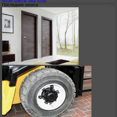
советы
россии
такси
услуги
Последние записи