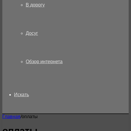
В дорогу
Досуг
Обзор интернета
Искать
Главная
/
оплаты
оплаты