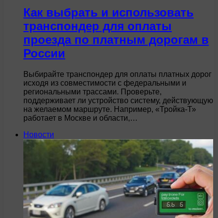
Как выбрать и использовать
транспондер для оплаты
проезда по платным дорогам в
России
Выбирайте транспондер для оплаты платных дорог
исходя из совместимости с федеральными и
региональными трассами. Проверьте,
поддерживает ли устройство систему, действующую
на желаемом маршруте. Например, «Тройка-Т»
работает в Москве и области,…
Новости