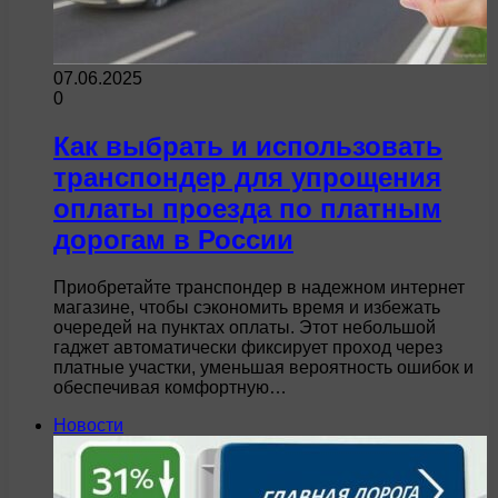
07.06.2025
0
Как выбрать и использовать
транспондер для упрощения
оплаты проезда по платным
дорогам в России
Приобретайте транспондер в надежном интернет
магазине, чтобы сэкономить время и избежать
очередей на пунктах оплаты. Этот небольшой
гаджет автоматически фиксирует проход через
платные участки, уменьшая вероятность ошибок и
обеспечивая комфортную…
Новости