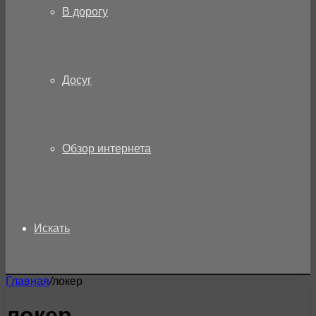
В дорогу
Досуг
Обзор интернета
Искать
Главная
/
локер
локер