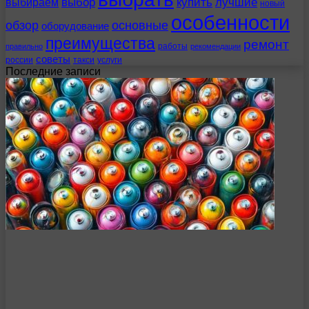
выбираем
выбор
купить
лучшие
новый
особенности
обзор
основные
оборудование
преимущества
ремонт
работы
правильно
рекомендации
советы
россии
такси
услуги
Последние записи