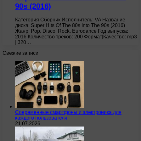
90s (2016)
Категория Сборник Исполнитель: VA Название
диска: Super Hits Of The 80s Into The 90s (2016)
Жанр: Pop, Disco, Rock, Eurodance Год выпуска:
2016 Количество треков: 200 Формат|Качество: mp3
| 320…
Свежие записи
Современные смартфоны и электроника для
каждого пользователя
21.07.2026