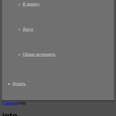
В дорогу
Досуг
Обзор интернета
Искать
Главная
/
into
into