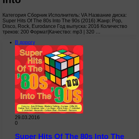
Категория Сборник Исполнитель: VA Название диска:
Super Hits Of The 80s Into The 90s (2016) Жанр: Pop,
Disco, Rock, Eurodance Год выпуска: 2016 Количество
треков: 200 Формат|Качество: mp3 | 320 …
В дорогу
29.03.2016
0
Super Hits Of The 80s Into The