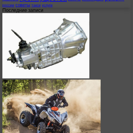
советы
россии
такси
услуги
Последние записи