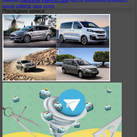
работы
правильно
рекомендации
советы
россии
такси
услуги
Последние записи