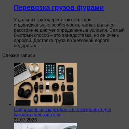
Перевозка грузов фурами
У дальних грузоперевозок есть свои
индивидуальные особенности, так как дальнее
расстояние диктует определенные условия. Самый
быстрый способ – это авиадоставка, но он очень
дорогой. Доставка груза по железной дороге
недорогая,…
Свежие записи
Современные смартфоны и электроника для
каждого пользователя
21.07.2026