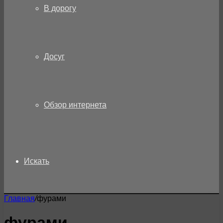
В дорогу
Досуг
Обзор интернета
Искать
Главная
/
фурами
фурами