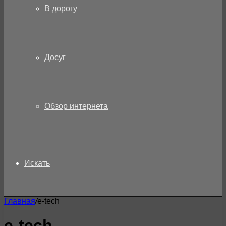
В дорогу
Досуг
Обзор интернета
Искать
Главная
/
e-tech
e-tech