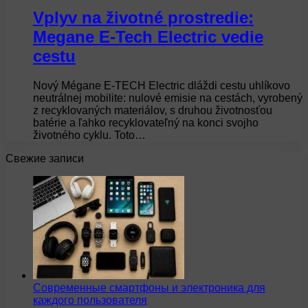
Vplyv na životné prostredie:
Megane E-Tech Electric vedie
cestu
Nový Mégane E-TECH Electric dláždi cestu uhlíkovo
neutrálnej mobilite: nulové emisie na cestách, vyrobený
z recyklovaných materiálov, s druhou životnosťou
batérie a ľahko recyklovateľný na konci svojho
životného cyklu. Toto…
Свежие записи
Современные смартфоны и электроника для
каждого пользователя