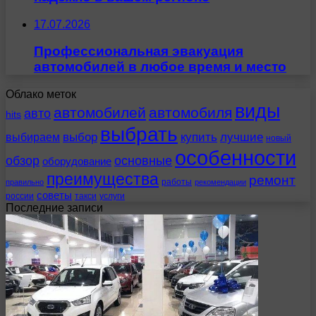
17.07.2026
Профессиональная эвакуация
автомобилей в любое время и место
Облако меток
виды
автомобилей
автомобиля
авто
hits
выбрать
выбираем
выбор
купить
лучшие
новый
особенности
обзор
основные
оборудование
преимущества
ремонт
работы
правильно
рекомендации
советы
россии
такси
услуги
Последние записи