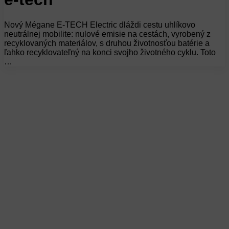
Nový Mégane E-TECH Electric dláždi cestu uhlíkovo
neutrálnej mobilite: nulové emisie na cestách, vyrobený z
recyklovaných materiálov, s druhou životnosťou batérie a
ľahko recyklovateľný na konci svojho životného cyklu. Toto
…