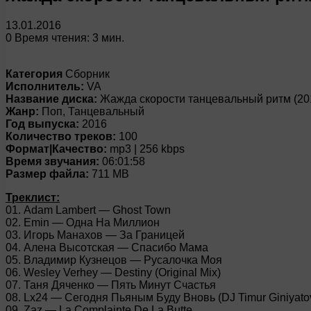
13.01.2016
0
Время чтения: 3 мин.
Категория
Сборник
Исполнитель:
VA
Название диска:
Жажда скорости танцевальный ритм (20
Жанр:
Поп, Танцевальный
Год выпуска:
2016
Количество треков:
100
Формат|Качество:
mp3 | 256 kbps
Время звучания:
06:01:58
Размер файла:
711 MB
Треклист:
01. Adam Lambert — Ghost Town
02. Emin — Одна На Миллион
03. Игорь Манахов — За Границей
04. Алена Высотская — Спасибо Мама
05. Владимир Кузнецов — Русалочка Моя
06. Wesley Verhey — Destiny (Original Mix)
07. Таня Дяченко — Пять Минут Счастья
08. Lx24 — Сегодня Пьяным Буду Вновь (DJ Timur Giniyatov
09. Zaz — La Complainte De La Butte