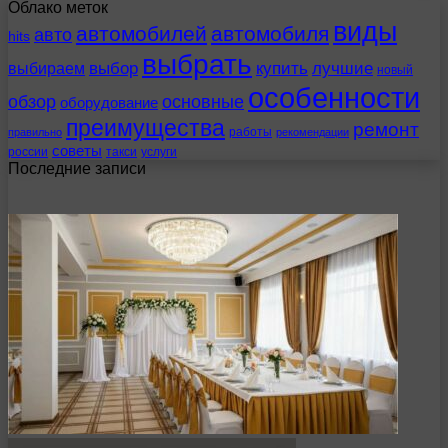
Облако меток
виды
автомобилей
автомобиля
авто
hits
выбрать
выбираем
выбор
купить
лучшие
новый
особенности
обзор
основные
оборудование
преимущества
ремонт
работы
правильно
рекомендации
советы
россии
такси
услуги
Последние записи