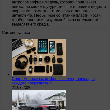
антропоморфная модель, которая привлекает
внимание своим футуристичным внешним видом и
широкими возможностями искусственного
интеллекта. Необычное сочетание пластичности,
манёвренности и визуальной выразительности
выделяет его среди…
Свежие записи
Современные смартфоны и электроника для
каждого пользователя
21.07.2026