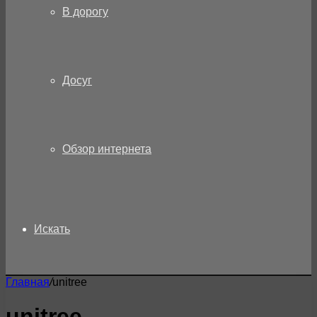
В дорогу
Досуг
Обзор интернета
Искать
Главная
/
unitree
unitree