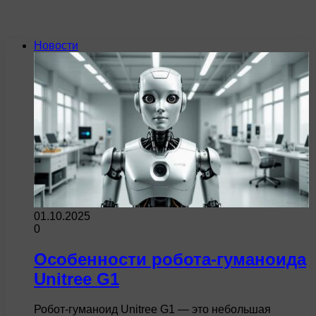
Новости
01.10.2025
0
Особенности робота-гуманоида
Unitree G1
Робот-гуманоид Unitree G1 — это небольшая