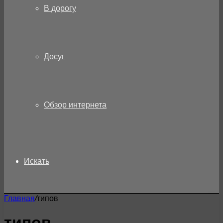
В дорогу
Досуг
Обзор интернета
Искать
Главная
/
типов
типов