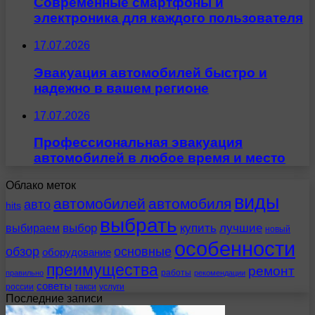
Современные смартфоны и
электроника для каждого пользователя
17.07.2026
Эвакуация автомобилей быстро и
надежно в вашем регионе
17.07.2026
Профессиональная эвакуация
автомобилей в любое время и место
Облако меток
виды
автомобилей
автомобиля
авто
hits
выбрать
выбираем
выбор
купить
лучшие
новый
особенности
обзор
основные
оборудование
преимущества
ремонт
работы
правильно
рекомендации
советы
россии
такси
услуги
Последние записи