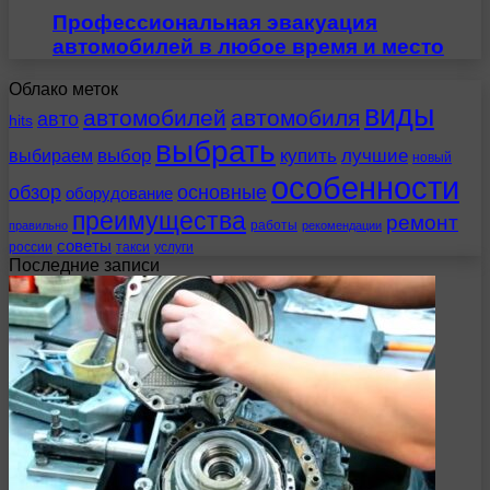
Профессиональная эвакуация
автомобилей в любое время и место
Облако меток
виды
автомобилей
автомобиля
авто
hits
выбрать
выбираем
выбор
купить
лучшие
новый
особенности
обзор
основные
оборудование
преимущества
ремонт
работы
правильно
рекомендации
советы
россии
такси
услуги
Последние записи