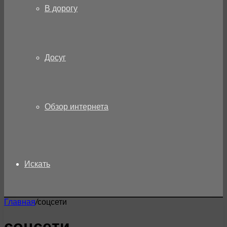
В дорогу
Досуг
Обзор интернета
Искать
Главная
/
соцсети
соцсети