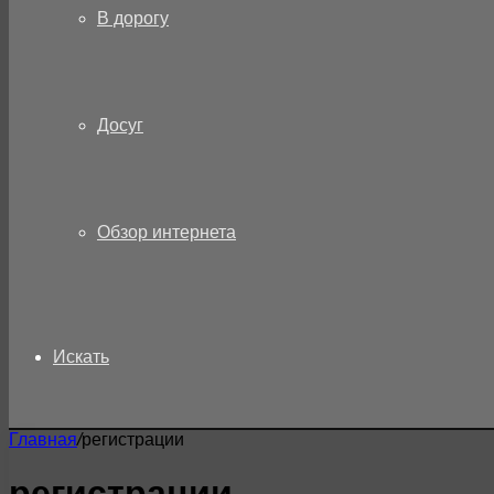
В дорогу
Досуг
Обзор интернета
Искать
Главная
/
регистрации
регистрации