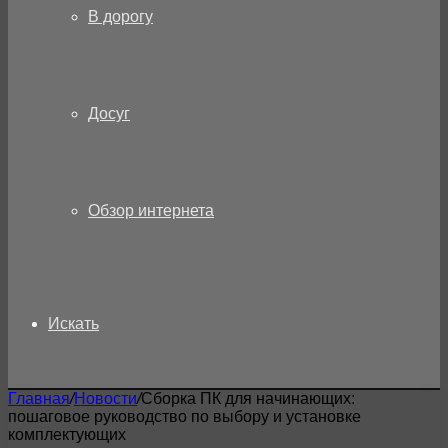
В дорогу
Досуг
Обзор интернета
Искать
Главная
/
Новости
/
Сборка ПК для начинающих:
пошаговое руководство по выбору и установке
комплектующих