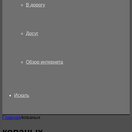
В дорогу
Досуг
Обзор интернета
Искать
Главная
/
кованых
кованых