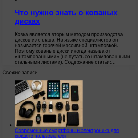
Что нужно знать о кованых
дисках
Ковка является вторым методом производства
дисков из сплава. На языке специалистов он
называется горячей массивной штамповкой.
Поэтому кованые диски иногда называют
«штампованными» (не путать со штампованными
стальными листами). Содержание статьи:…
Свежие записи
Современные смартфоны и электроника для
каждого пользователя