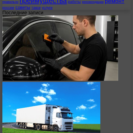
преимущества
ремонт
работы
правильно
рекомендации
советы
россии
такси
услуги
Последние записи