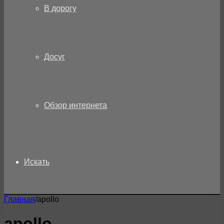
В дорогу
Досуг
Обзор интернета
Искать
Главная
/
apollo
apollo