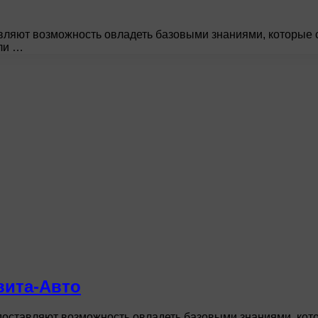
яют возможность овладеть базовыми знаниями, которые с 
сли …
вита-Авто
ставляют возможность овладеть базовыми знаниями, кото