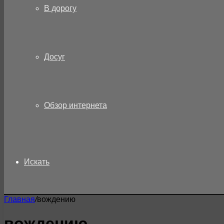
В дорогу
Досуг
Обзор интернета
Искать
Главная
/
вождению
вождению