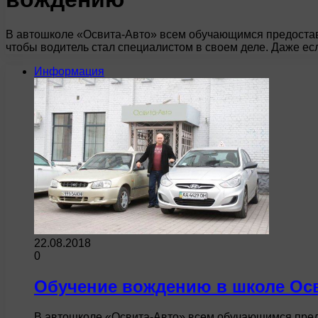
В автошколе «Освита-Авто» всем обучающимся предоставл
чтобы водитель стал специалистом в своем деле. Даже е
Информация
22.08.2018
0
Обучение вождению в школе Ос
В автошколе «Освита-Авто» всем обучающимся предо