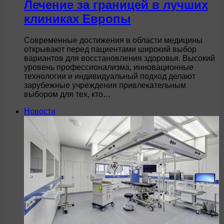
Лечение за границей в лучших
клиниках Европы
Современные достижения в области медицины
открывают перед пациентами широкий выбор
вариантов для восстановления здоровья. Высокий
уровень профессионализма, инновационные
технологии и индивидуальный подход делают
зарубежные учреждения привлекательным
выбором для тех, кто…
Новости