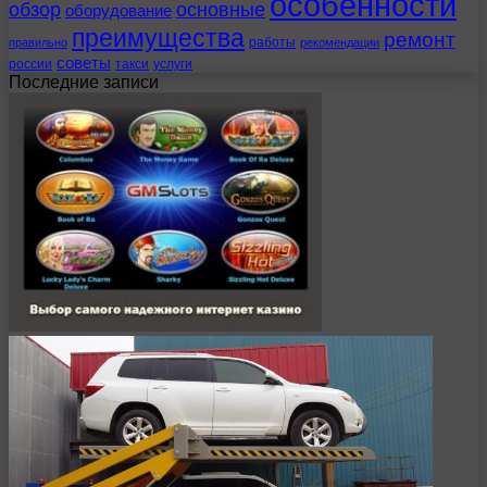
особенности
обзор
основные
оборудование
преимущества
ремонт
работы
правильно
рекомендации
советы
россии
такси
услуги
Последние записи