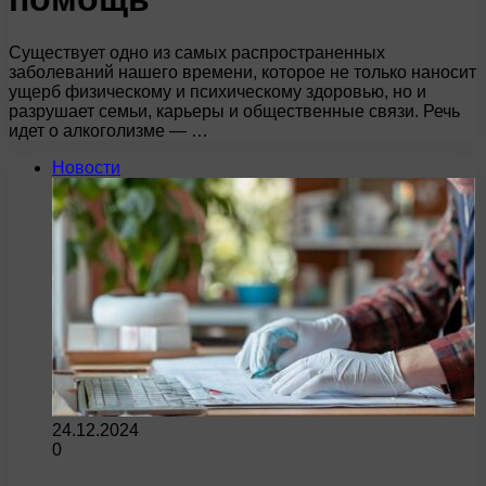
Существует одно из самых распространенных
заболеваний нашего времени, которое не только наносит
ущерб физическому и психическому здоровью, но и
разрушает семьи, карьеры и общественные связи. Речь
идет о алкоголизме — …
Новости
24.12.2024
0