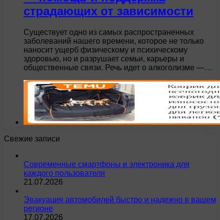
страдающих от зависимости
Существует одно из самых распространенных
заболеваний нашего времени, которое не только
наносит ущерб физическому и психическому
здоровью, но и разрушает семьи, карьеры и
общественные связи. Речь идет о алкоголизме —…
Свежие записи
Современные смартфоны и электроника для
каждого пользователя
21.07.2026
Эвакуация автомобилей быстро и надежно в вашем
регионе
17.07.2026