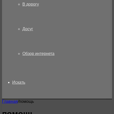
В дорогу
Досуг
Обзор интернета
Искать
Главная
/
помощь
помощь