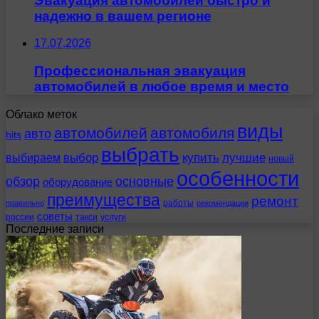
Эвакуация автомобилей быстро и
надежно в вашем регионе
17.07.2026
Профессиональная эвакуация
автомобилей в любое время и место
Облако меток
виды
автомобилей
автомобиля
авто
hits
выбрать
выбираем
выбор
купить
лучшие
новый
особенности
обзор
основные
оборудование
преимущества
ремонт
работы
правильно
рекомендации
советы
россии
такси
услуги
Последние записи