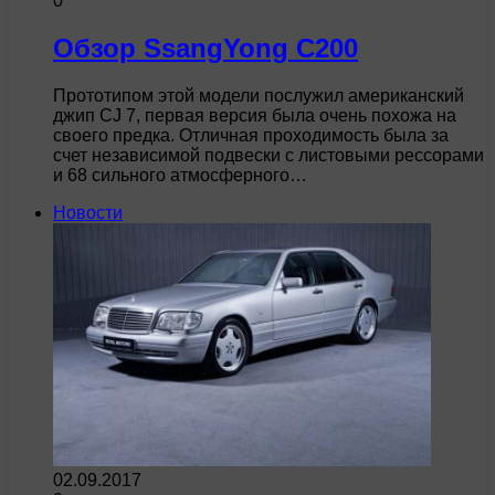
0
Обзор SsangYong C200
Прототипом этой модели послужил американский
джип CJ 7, первая версия была очень похожа на
своего предка. Отличная проходимость была за
счет независимой подвески с листовыми рессорами
и 68 сильного атмосферного…
Новости
02.09.2017