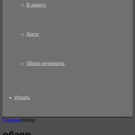
В дорогу
Досуг
Обзор интернета
Искать
Главная
/
обзор
обзор