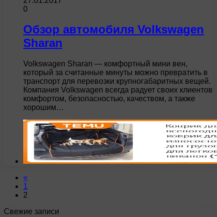
27.01.2017
0
Обзор автомобиля Volkswagen
Sharan
Volkswagen Sharan — комфортный мини вен,
который за считанные минуты можно превратить в
транспорт для перевозки крупногабаритных вещей.
Компания Volkswagen всегда радует своих клиентов
комфортом, безопасностью, качеством, а также
хорошим…
«
1
2
Свежие записи