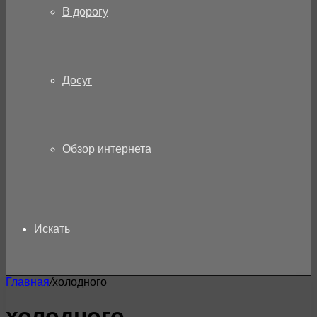
В дорогу
Досуг
Обзор интернета
Искать
Главная
/
холодного
холодного