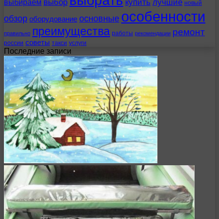
выбрать
выбираем
выбор
купить
лучшие
новый
особенности
обзор
основные
оборудование
преимущества
ремонт
работы
правильно
рекомендации
советы
россии
такси
услуги
Последние записи