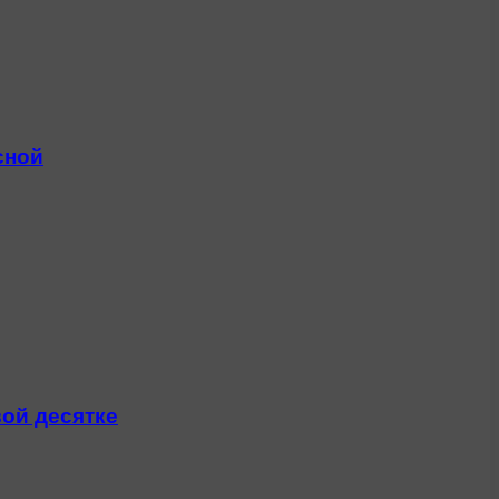
сной
вой десятке