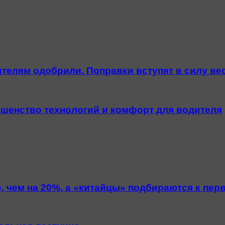
телям одобрили. Поправки вступят в силу ве
шенство технологий и комфорт для водителя
 чем на 20%, а «китайцы» подбираются к пер