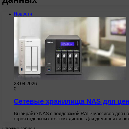
Новости
28.04.2026
0
Сетевые хранилища NAS для цен
Выбирайте NAS с поддержкой RAID-массивов для над
строя отдельных жестких дисков. Для домашних и 
Свежие записи