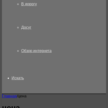
В дорогу
Досуг
Обзор интернета
Искать
Главная
/
цена
цена