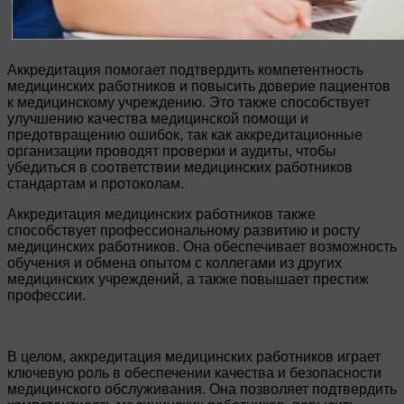
Аккредитация помогает подтвердить компетентность
медицинских работников и повысить доверие пациентов
к медицинскому учреждению. Это также способствует
улучшению качества медицинской помощи и
предотвращению ошибок, так как аккредитационные
организации проводят проверки и аудиты, чтобы
убедиться в соответствии медицинских работников
стандартам и протоколам.
Аккредитация медицинских работников также
способствует профессиональному развитию и росту
медицинских работников. Она обеспечивает возможность
обучения и обмена опытом с коллегами из других
медицинских учреждений, а также повышает престиж
профессии.
В целом, аккредитация медицинских работников играет
ключевую роль в обеспечении качества и безопасности
медицинского обслуживания. Она позволяет подтвердить