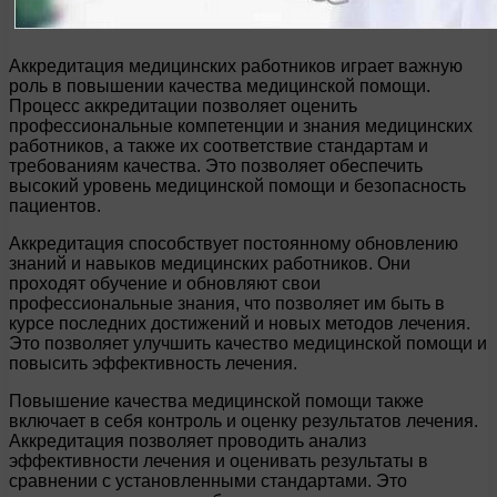
Аккредитация медицинских работников играет важную
роль в повышении качества медицинской помощи.
Процесс аккредитации позволяет оценить
профессиональные компетенции и знания медицинских
работников, а также их соответствие стандартам и
требованиям качества. Это позволяет обеспечить
высокий уровень медицинской помощи и безопасность
пациентов.
Аккредитация способствует постоянному обновлению
знаний и навыков медицинских работников. Они
проходят обучение и обновляют свои
профессиональные знания, что позволяет им быть в
курсе последних достижений и новых методов лечения.
Это позволяет улучшить качество медицинской помощи и
повысить эффективность лечения.
Повышение качества медицинской помощи также
включает в себя контроль и оценку результатов лечения.
Аккредитация позволяет проводить анализ
эффективности лечения и оценивать результаты в
сравнении с установленными стандартами. Это