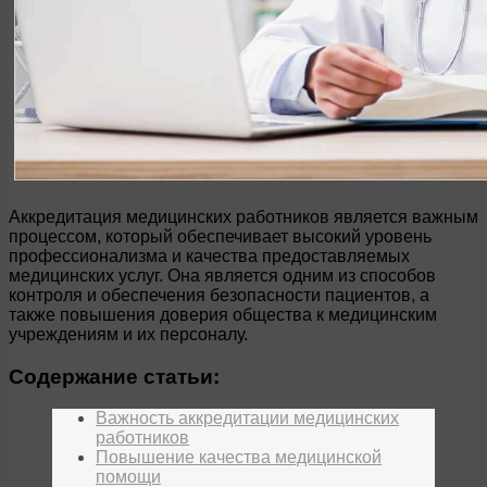
Аккредитация медицинских работников является важным
процессом, который обеспечивает высокий уровень
профессионализма и качества предоставляемых
медицинских услуг. Она является одним из способов
контроля и обеспечения безопасности пациентов, а
также повышения доверия общества к медицинским
учреждениям и их персоналу.
Содержание статьи:
Важность аккредитации медицинских
работников
Повышение качества медицинской
помощи