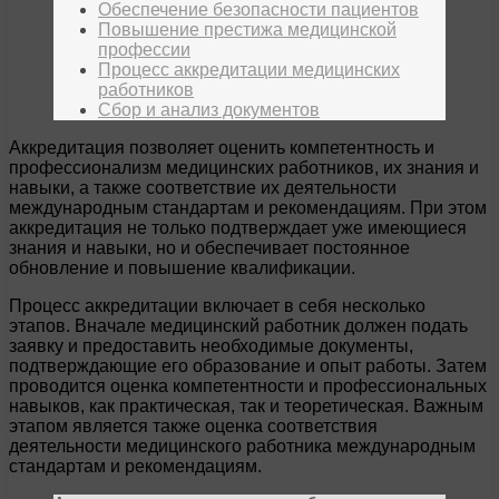
Обеспечение безопасности пациентов
Повышение престижа медицинской
профессии
Процесс аккредитации медицинских
работников
Сбор и анализ документов
Аккредитация позволяет оценить компетентность и
профессионализм медицинских работников, их знания и
навыки, а также соответствие их деятельности
международным стандартам и рекомендациям. При этом
аккредитация не только подтверждает уже имеющиеся
знания и навыки, но и обеспечивает постоянное
обновление и повышение квалификации.
Процесс аккредитации включает в себя несколько
этапов. Вначале медицинский работник должен подать
заявку и предоставить необходимые документы,
подтверждающие его образование и опыт работы. Затем
проводится оценка компетентности и профессиональных
навыков, как практическая, так и теоретическая. Важным
этапом является также оценка соответствия
деятельности медицинского работника международным
стандартам и рекомендациям.