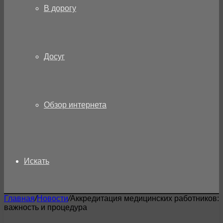
В дорогу
Досуг
Обзор интернета
Искать
Главная
/
Новости
/
Аккредитация медицинских работников:
важность и процедура