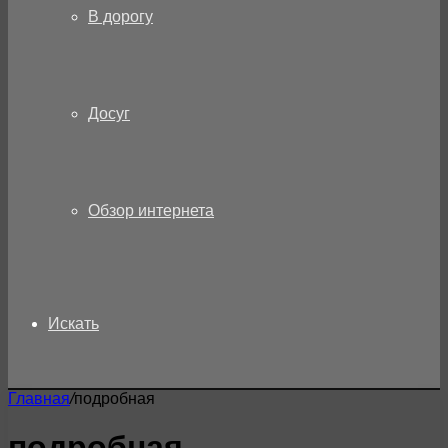
В дорогу
Досуг
Обзор интернета
Искать
Главная
/
подробная
подробная