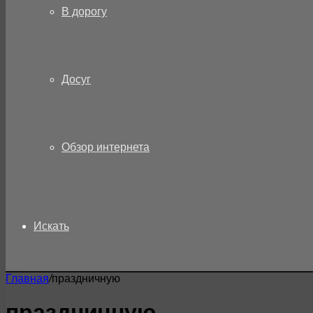
В дорогу
Досуг
Обзор интернета
Искать
Главная
/
праздничную
праздничную