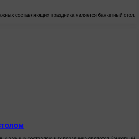
важных составляющих праздника является банкетный стол.
столом
амых важных составляющих праздника является банкетный