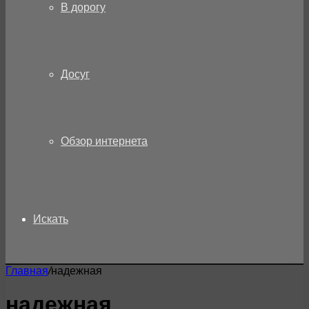
В дорогу
Досуг
Обзор интернета
Искать
Главная
/
надежная
надежная