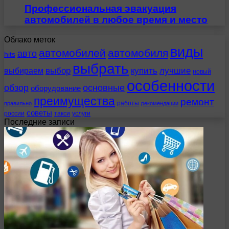
Профессиональная эвакуация
автомобилей в любое время и место
Облако меток
виды
автомобилей
автомобиля
авто
hits
выбрать
выбираем
выбор
купить
лучшие
новый
особенности
обзор
основные
оборудование
преимущества
ремонт
работы
правильно
рекомендации
советы
россии
такси
услуги
Последние записи