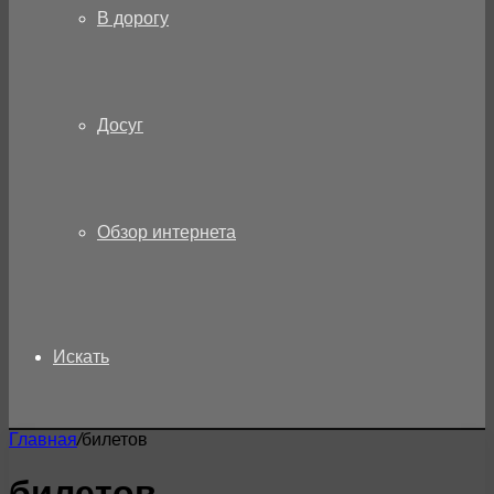
В дорогу
Досуг
Обзор интернета
Искать
Главная
/
билетов
билетов