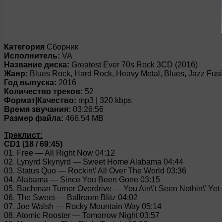
Категория
Сборник
Исполнитель:
VA
Название диска:
Greatest Ever 70s Rock 3CD (2016)
Жанр:
Blues Rock, Hard Rock, Heavy Metal, Blues, Jazz Fus
Год выпуска:
2016
Количество треков:
52
Формат|Качество:
mp3 | 320 kbps
Время звучания:
03:26:56
Размер файла:
466.54 MB
Треклист:
CD1 (18 / 69:45)
01. Free — All Right Now 04:12
02. Lynyrd Skynyrd — Sweet Home Alabama 04:44
03. Status Quo — Rockin\’ All Over The World 03:36
04. Alabama — Since You Been Gone 03:15
05. Bachman Turner Overdrive — You Ain\’t Seen Nothin\’ Yet
06. The Sweet — Ballroom Blitz 04:02
07. Joe Walsh — Rocky Mountain Way 05:14
08. Atomic Rooster — Tomorrow Night 03:57