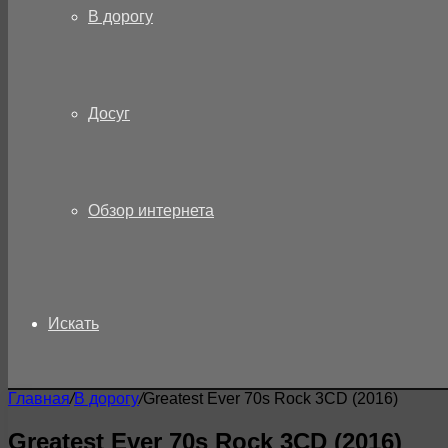
В дорогу
Досуг
Обзор интернета
Искать
Главная
/
В дорогу
/
Greatest Ever 70s Rock 3CD (2016)
Greatest Ever 70s Rock 3CD (2016)