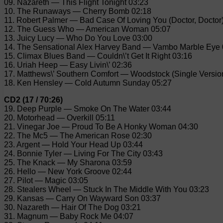
09. Nazareth — This Flight Tonight 03:23
10. The Runaways — Cherry Bomb 02:18
11. Robert Palmer — Bad Case Of Loving You (Doctor, Doctor
12. The Guess Who — American Woman 05:07
13. Juicy Lucy — Who Do You Love 03:00
14. The Sensational Alex Harvey Band — Vambo Marble Eye 
15. Climax Blues Band — Couldn\’t Get It Right 03:16
16. Uriah Heep — Easy Livin\’ 02:36
17. Matthews\’ Southern Comfort — Woodstock (Single Versio
18. Ken Hensley — Cold Autumn Sunday 05:27
CD2 (17 / 70:26)
19. Deep Purple — Smoke On The Water 03:44
20. Motorhead — Overkill 05:11
21. Vinegar Joe — Proud To Be A Honky Woman 04:30
22. The Mc5 — The American Rose 02:30
23. Argent — Hold Your Head Up 03:44
24. Bonnie Tyler — Living For The City 03:43
25. The Knack — My Sharona 03:59
26. Hello — New York Groove 02:44
27. Pilot — Magic 03:05
28. Stealers Wheel — Stuck In The Middle With You 03:23
29. Kansas — Carry On Wayward Son 03:37
30. Nazareth — Hair Of The Dog 03:21
31. Magnum — Baby Rock Me 04:07