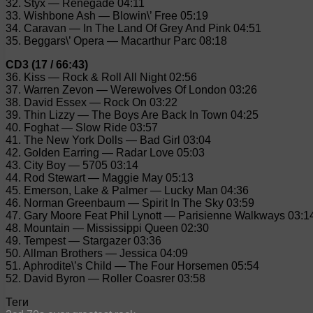
32. Styx — Renegade 04:11
33. Wishbone Ash — Blowin\’ Free 05:19
34. Caravan — In The Land Of Grey And Pink 04:51
35. Beggars\’ Opera — Macarthur Parc 08:18
CD3 (17 / 66:43)
36. Kiss — Rock & Roll All Night 02:56
37. Warren Zevon — Werewolves Of London 03:26
38. David Essex — Rock On 03:22
39. Thin Lizzy — The Boys Are Back In Town 04:25
40. Foghat — Slow Ride 03:57
41. The New York Dolls — Bad Girl 03:04
42. Golden Earring — Radar Love 05:03
43. City Boy — 5705 03:14
44. Rod Stewart — Maggie May 05:13
45. Emerson, Lake & Palmer — Lucky Man 04:36
46. Norman Greenbaum — Spirit In The Sky 03:59
47. Gary Moore Feat Phil Lynott — Parisienne Walkways 03:1
48. Mountain — Mississippi Queen 02:30
49. Tempest — Stargazer 03:36
50. Allman Brothers — Jessica 04:09
51. Aphrodite\’s Child — The Four Horsemen 05:54
52. David Byron — Roller Coasrer 03:58
Теги