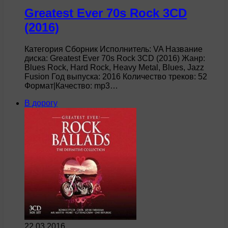
Greatest Ever 70s Rock 3CD
(2016)
Категория Сборник Исполнитель: VA Название
диска: Greatest Ever 70s Rock 3CD (2016) Жанр:
Blues Rock, Hard Rock, Heavy Metal, Blues, Jazz
Fusion Год выпуска: 2016 Количество треков: 52
Формат|Качество: mp3…
В дорогу
22.03.2016