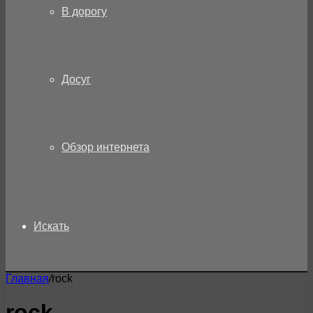
В дорогу
Досуг
Обзор интернета
Искать
Главная
/
rock
rock