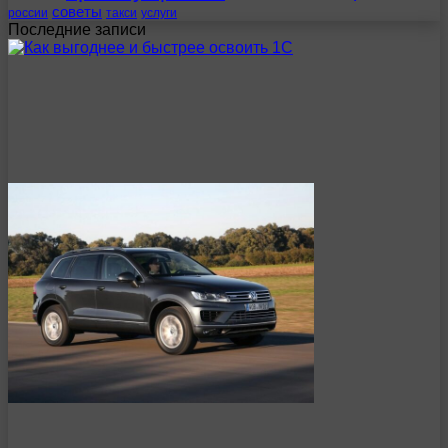
советы
россии
такси
услуги
Последние записи