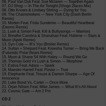
06. Paul Van Dyk Feat. Sue Mclaren — Together Again
07. DJ Shog — In The Air Tonight (Shogs 2faces Mix)
08. Otto Knows & Lindsey Stirling — Dying for You
09. The Chainsmokers — New York City (Dash Berlin
Remix)
10. Morten Feat. Frida Sundemo — Beautiful Heartbeat
(Deorro Remix)
11. Lush & Simon Feat. Kifi & Bullysongs — Warriors
12. Breathe Carolina & Shanahan Feat. Haliene — Stars &
Moon (Apek Remix)
13. Syn Cole — It\’s You (Broiler Remix)
14. Sultan + Shepard Feat. Kreesha Turner — Bring Me Back
(Futuristic Polar Bears Remix)
15. Myon & Shane 54 With Haley — Round We Go
16. Thomas Gold Vs Lush & Simon — Morphine
17. Estiva Feat. Adara — Spark
18. Maestro Harrell Feat. Posso — True
19. Elephante Feat. Trouze & Damon Sharpe — Age Of
Innocence
20. Luke Bond Vs. Cartel — Once More
21. Orjan Nilsen Feat. Mike James — What It\’s All About
22. Cosmic Gate — Am 2 Pm
CD 2