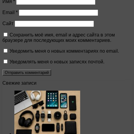
Имя
*
Email
*
Сайт
Сохранить моё имя, email и адрес сайта в этом
браузере для последующих моих комментариев.
Уведомить меня о новых комментариях по email.
Уведомлять меня о новых записях почтой.
Свежие записи