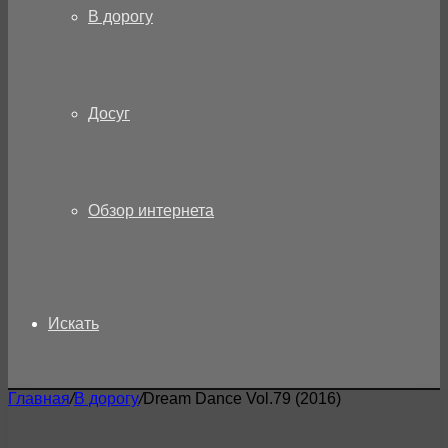
В дорогу
Досуг
Обзор интернета
Искать
Главная
/
В дорогу
/
Dream Dance Vol.79 (2016)