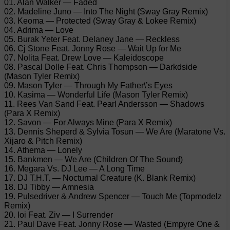
01. Alan Walker — Faded
02. Madeline Juno — Into The Night (Sway Gray Remix)
03. Keoma — Protected (Sway Gray & Lokee Remix)
04. Adrima — Love
05. Burak Yeter Feat. Delaney Jane — Reckless
06. Cj Stone Feat. Jonny Rose — Wait Up for Me
07. Nolita Feat. Drew Love — Kaleidoscope
08. Pascal Dolle Feat. Chris Thompson — Darkdside
(Mason Tyler Remix)
09. Mason Tyler — Through My Father\’s Eyes
10. Kasima — Wonderful Life (Mason Tyler Remix)
11. Rees Van Sand Feat. Pearl Andersson — Shadows
(Para X Remix)
12. Savon — For Always Mine (Para X Remix)
13. Dennis Sheperd & Sylvia Tosun — We Are (Maratone Vs.
Xijaro & Pitch Remix)
14. Athema — Lonely
15. Bankmen — We Are (Children Of The Sound)
16. Megara Vs. DJ Lee — A Long Time
17. DJ T.H.T. — Nocturnal Creature (K. Blank Remix)
18. DJ Tibby — Amnesia
19. Pulsedriver & Andrew Spencer — Touch Me (Topmodelz
Remix)
20. Ioi Feat. Ziv — I Surrender
21. Paul Dave Feat. Jonny Rose — Wasted (Empyre One &