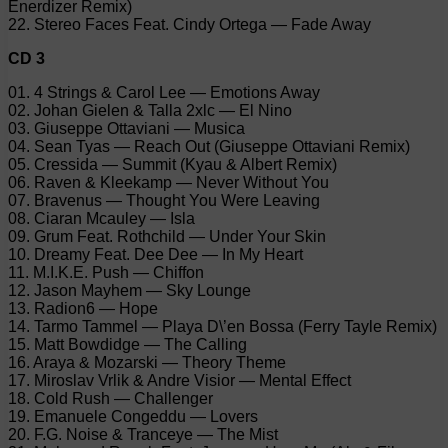
Enerdizer Remix)
22. Stereo Faces Feat. Cindy Ortega — Fade Away
CD 3
01. 4 Strings & Carol Lee — Emotions Away
02. Johan Gielen & Talla 2xlc — El Nino
03. Giuseppe Ottaviani — Musica
04. Sean Tyas — Reach Out (Giuseppe Ottaviani Remix)
05. Cressida — Summit (Kyau & Albert Remix)
06. Raven & Kleekamp — Never Without You
07. Bravenus — Thought You Were Leaving
08. Ciaran Mcauley — Isla
09. Grum Feat. Rothchild — Under Your Skin
10. Dreamy Feat. Dee Dee — In My Heart
11. M.I.K.E. Push — Chiffon
12. Jason Mayhem — Sky Lounge
13. Radion6 — Hope
14. Tarmo Tammel — Playa D\’en Bossa (Ferry Tayle Remix)
15. Matt Bowdidge — The Calling
16. Araya & Mozarski — Theory Theme
17. Miroslav Vrlik & Andre Visior — Mental Effect
18. Cold Rush — Challenger
19. Emanuele Congeddu — Lovers
20. F.G. Noise & Tranceye — The Mist