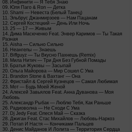
08. Инфинити — Я Тебя Знаю
09. Юля Паго & Ron — Детка
10. Shami — Невеста (Белый Танец)
11. Эльбрус Джанмирзоев — Нам Пацанам
12. Сергей Костецкий — День Или Ночь
13. 25 — 17 — Живым
14. Дима Масюченко Feat. Энвер Каримов — Ты Такая
Разная
15. Aisha — Сильно Сильно
16. Неангелы — Знаешь
17. Biffguyz — Ты Вкусно Пахнешь (Remix)
18. Мила Нитич — Три Дня Без Губной Помады
19. Братья Жуковы — Засыпай
20. Ольга Майорова — Мир Сошел С Ума
21. Brandon Stone & Вахтанг — Она
22. Фристайл & Сергей Кузнецов — Самая Любимая
23. Мот — Будь Моей Женой
24. Алексей Завьялов Feat. Анна Дуванова — Моя
Любовь
25. Александр Рыбак — Люблю Тебя, Как Раньше
26. Радиоволна — Не Сходи С Ума
27. Dj Jedy Feat. Олеся Май — Сказка
28. Джиган Feat. Стас Михайлов — Любовь-Наркоз
29. Потап И Настя — Кончиками Пальцев
30. Денис Майданов И Лолита — Территория Сердца