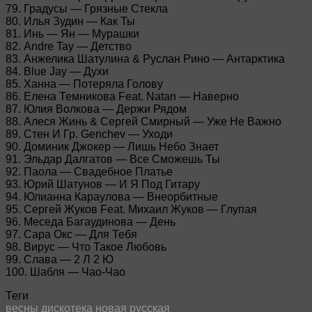
79. Градусы — Грязные Стекла
80. Илья Зудин — Как Ты
81. Инь — Ян — Мурашки
82. Andre Tay — Детство
83. Анжелика Шатулина & Руслан Рино — Антарктика
84. Blue Jay — Духи
85. Ханна — Потеряла Голову
86. Елена Темникова Feat. Natan — Наверно
87. Юлия Волкова — Держи Рядом
88. Алеся Жинь & Сергей Смирный — Уже Не Важно
89. Стен И Гр. Genchev — Уходи
90. Доминик Джокер — Лишь Небо Знает
91. Эльдар Далгатов — Все Сможешь Ты
92. Паола — Свадебное Платье
93. Юрий Шатунов — И Я Под Гитару
94. Юлианна Караулова — Внеорбитные
95. Сергей Жуков Feat. Михаил Жуков — Глупая
96. Меседа Багаудинова — День
97. Сара Окс — Для Тебя
98. Вирус — Что Такое Любовь
99. Слава — 2 Л 2 Ю
100. Шабля — Чао-Чао
Теги
весны
дискотека
новая
русская