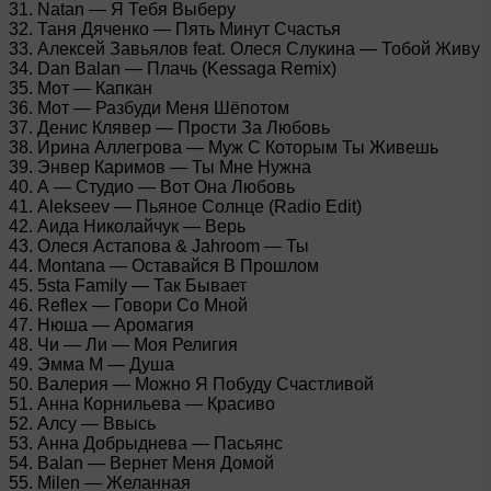
31. Natan — Я Тебя Выберу
32. Таня Дяченко — Пять Минут Счастья
33. Алексей Завьялов feat. Олеся Слукина — Тобой Живу
34. Dan Balan — Плачь (Kessaga Remix)
35. Мот — Капкан
36. Мот — Разбуди Меня Шёпотом
37. Денис Клявер — Прости За Любовь
38. Ирина Аллегрова — Муж С Которым Ты Живешь
39. Энвер Каримов — Ты Мне Нужна
40. А — Студио — Вот Она Любовь
41. Alekseev — Пьяное Солнце (Radio Edit)
42. Аида Николайчук — Верь
43. Олеся Астапова & Jahroom — Ты
44. Montana — Оставайся В Прошлом
45. 5sta Family — Так Бывает
46. Reflex — Говори Со Мной
47. Нюша — Аромагия
48. Чи — Ли — Моя Религия
49. Эмма М — Душа
50. Валерия — Можно Я Побуду Счастливой
51. Анна Корнильева — Красиво
52. Алсу — Ввысь
53. Анна Добрыднева — Пасьянс
54. Balan — Вернет Меня Домой
55. Milen — Желанная