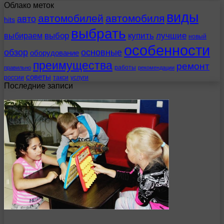
Облако меток
виды
автомобилей
автомобиля
авто
hits
выбрать
выбираем
выбор
купить
лучшие
новый
особенности
обзор
основные
оборудование
преимущества
ремонт
работы
правильно
рекомендации
советы
россии
такси
услуги
Последние записи