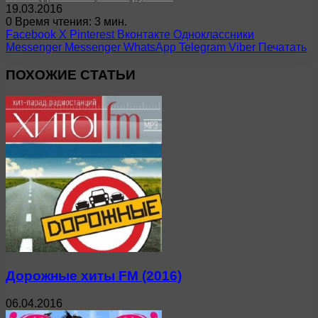
19.03.2016
0
Время чтения: 3 мин.
Facebook
X
Pinterest
Вконтакте
Одноклассники
Messenger
Messenger
WhatsApp
Telegram
Viber
Печатать
ПОХОЖИЕ СТАТЬИ
Дорожные хиты FM (2016)
06.04.2016