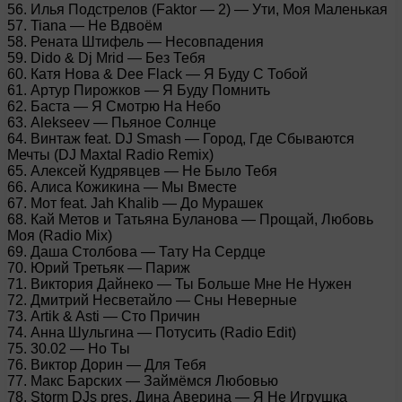
56. Илья Подстрелов (Faktor — 2) — Ути, Моя Маленькая
57. Tiana — Не Вдвоём
58. Рената Штифель — Несовпадения
59. Dido & Dj Mrid — Без Тебя
60. Катя Нова & Dee Flack — Я Буду С Тобой
61. Артур Пирожков — Я Буду Помнить
62. Баста — Я Смотрю На Небо
63. Alekseev — Пьяное Солнце
64. Винтаж feat. DJ Smash — Город, Где Сбываются
Мечты (DJ Maxtal Radio Remix)
65. Алексей Кудрявцев — Не Было Тебя
66. Алиса Кожикина — Мы Вместе
67. Мот feat. Jah Khalib — До Мурашек
68. Кай Метов и Татьяна Буланова — Прощай, Любовь
Моя (Radio Mix)
69. Даша Столбова — Тату На Сердце
70. Юрий Третьяк — Париж
71. Виктория Дайнеко — Ты Больше Мне Не Нужен
72. Дмитрий Несветайло — Сны Неверные
73. Artik & Asti — Сто Причин
74. Анна Шульгина — Потусить (Radio Edit)
75. 30.02 — Но Tы
76. Виктор Дорин — Для Тебя
77. Макс Барских — Займёмся Любовью
78. Storm DJs pres. Дина Аверина — Я Не Игрушка