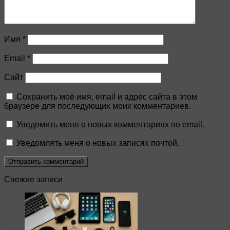
Имя
*
Email
*
Сайт
Сохранить моё имя, email и адрес сайта в этом
браузере для последующих моих комментариев.
Уведомить меня о новых комментариях по email.
Уведомлять меня о новых записях почтой.
Свежие записи