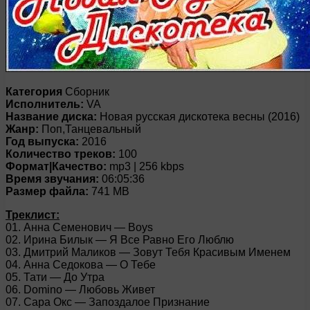
Категория
Сборник
Исполнитель:
VA
Название диска:
Новая русская дискотека весны (2016)
Жанр:
Поп,Танцевальный
Год выпуска:
2016
Количество треков:
100
Формат|Качество:
mp3 | 256 kbps
Время звучания:
06:05:36
Размер файла:
741 MB
Треклист:
01. Анна Семенович — Boys
02. Ирина Билык — Я Все Равно Его Люблю
03. Дмитрий Маликов — Зовут Тебя Красивым Именем
04. Анна Седокова — О Тебе
05. Тати — До Утра
06. Domino — Любовь Живет
07. Сара Окс — Запоздалое Признание