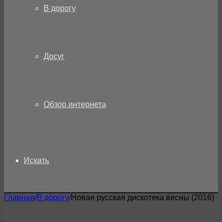
В дорогу
Досуг
Обзор интернета
Искать
Главная
/
В дорогу
/
Новая русская дискотека весны (2016)