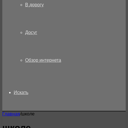
В дорогу
Досуг
Обзор интернета
Искать
Главная
/
школе
школе