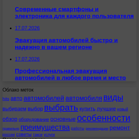
Современные смартфоны и
электроника для каждого пользователя
17.07.2026
Эвакуация автомобилей быстро и
надежно в вашем регионе
17.07.2026
Профессиональная эвакуация
автомобилей в любое время и место
Облако меток
виды
автомобилей
автомобиля
авто
hits
выбрать
выбираем
выбор
купить
лучшие
новый
особенности
обзор
основные
оборудование
преимущества
ремонт
работы
правильно
рекомендации
советы
россии
такси
услуги