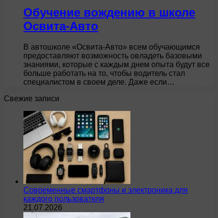
Обучение вождению в школе
Освита-Авто
В автошколе «Освита-Авто» всем обучающимся
предоставляют возможность овладеть базовыми
знаниями, которые с каждым днем опыта будут все
больше работать на то, чтобы водитель стал
специалистом в своем деле. Даже если…
Свежие записи
Современные смартфоны и электроника для
каждого пользователя
21.07.2026