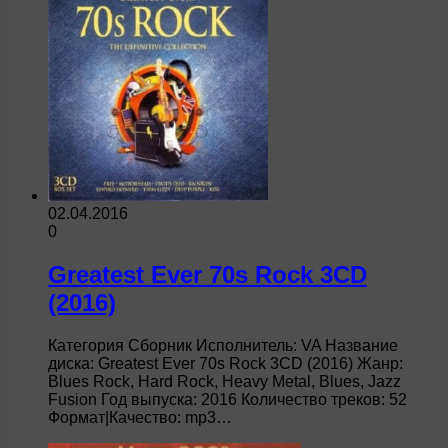
02.04.2016
0
Greatest Ever 70s Rock 3CD
(2016)
Категория Сборник Исполнитель: VA Название
диска: Greatest Ever 70s Rock 3CD (2016) Жанр:
Blues Rock, Hard Rock, Heavy Metal, Blues, Jazz
Fusion Год выпуска: 2016 Количество треков: 52
Формат|Качество: mp3…