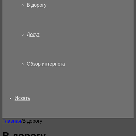
В дорогу
Досуг
Обзор интернета
Искать
Главная
/
В дорогу
В дорогу