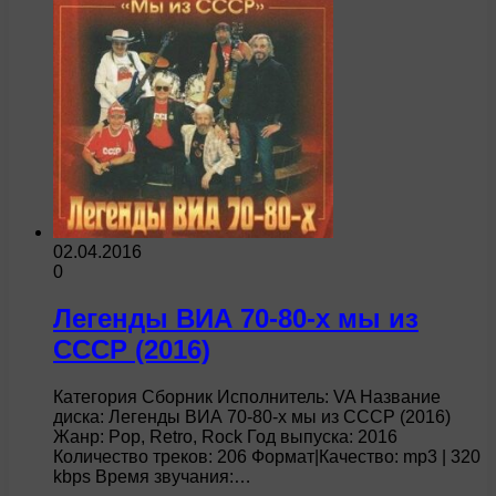
02.04.2016
0
Легенды ВИА 70-80-х мы из
СССР (2016)
Категория Сборник Исполнитель: VA Название
диска: Легенды ВИА 70-80-х мы из СССР (2016)
Жанр: Pop, Retro, Rock Год выпуска: 2016
Количество треков: 206 Формат|Качество: mp3 | 320
kbps Время звучания:…