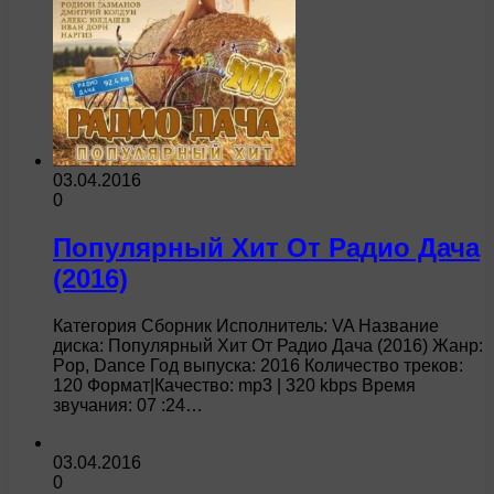
03.04.2016
0
Популярный Хит От Радио Дача
(2016)
Категория Сборник Исполнитель: VA Название
диска: Популярный Хит От Радио Дача (2016) Жанр:
Pop, Dance Год выпуска: 2016 Количество треков:
120 Формат|Качество: mp3 | 320 kbps Время
звучания: 07 :24…
03.04.2016
0