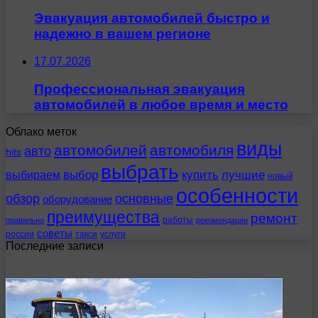
Эвакуация автомобилей быстро и
надежно в вашем регионе
17.07.2026
Профессиональная эвакуация
автомобилей в любое время и место
Облако меток
виды
автомобилей
автомобиля
авто
hits
выбрать
выбираем
выбор
купить
лучшие
новый
особенности
обзор
основные
оборудование
преимущества
ремонт
работы
правильно
рекомендации
советы
россии
такси
услуги
Последние записи