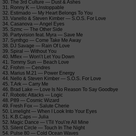
30. The 3rd Culture — Dust & Ashes
31. Ronny K — Unstoppable
32. Estimado — My Heart Belongs To You
33. Vanello & Steven Kimber — S.O.S. For Love
34. Casanova — Angel Eyes
35. Szmc — The Other Side
36. Partyvision feat. Myra — Save Me
37. Synthgo — Come Take Me Away
38. DJ Savage — Rain Of Love
39. Spiral — Without You
40. Mflex — Won\’t Let You Down
41. Tommy Sun — Beach Love
42. Frohm — Cendres
43. Marius M.21 — Power Energy
44. Nello & Steven Kimber — S.O.S. For Love
45. T.Ark — Carry Me
46. Brad Lake — Love Is No Reason To Say Goodbye
47. Robotic Attacks — Logic
48. P89 — Cosmic Wizard
49. Fresh Fox — Salute Cherie
50. Limelight — When I Look Into Your Eyes
51. K.B.Caps — Julia
52. Magic Dance — \’Til You\’re All Mine
53. Silent Circle — Touch In The Night
54. Pulse 80 — Cold Ocean Waves