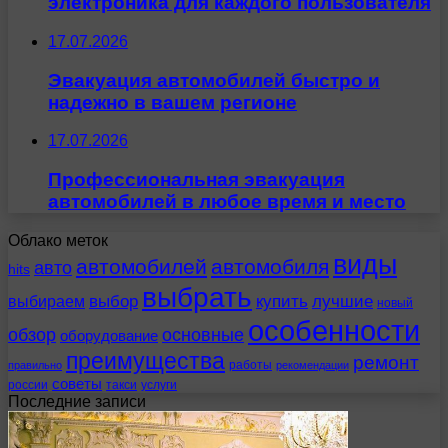
электроника для каждого пользователя
17.07.2026
Эвакуация автомобилей быстро и
надежно в вашем регионе
17.07.2026
Профессиональная эвакуация
автомобилей в любое время и место
Облако меток
виды
автомобилей
автомобиля
авто
hits
выбрать
выбираем
выбор
купить
лучшие
новый
особенности
обзор
основные
оборудование
преимущества
ремонт
работы
правильно
рекомендации
советы
россии
такси
услуги
Последние записи