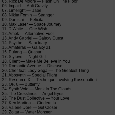
05. Rick De Moore — Flash On The Floor
06. Impact — Anti Gravity
07. Limelight — Babe
08. Nikita Fomin — Stranger
09. Damichi — Felicita
10. Max Laser — Space Journey
11. D.White — One Wish
12. Amok — Alternative Fuel
13. Andy Gabriel — Galaxy Quest
14. Psyche — Sanctuary
15. Amateras — Galaxy 21
16. Pulang — Quasar
17. Stylove — Night Girl
18. Client — Make Me Believe In You
19. Romantic Avenue — Disease
20. Cher feat. Lady Gaga — The Greatest Thing
21. Abbsynth — Special Flight
22. Resource X — Technique Involving Kossupatteri
23. OP. 8 — Butterfly
24. Synth Void — Monk In The Clouds
25. The Crosslines — Angel Eyes
26. The Dust Collective — Your Love
27. Ken Martina — Cinderella
28. Valerie Dore — Get Closer
29. Zoltar — Water Monster