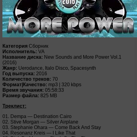
Категория
Сборник
Исполнитель:
VA
Название диска:
New Sounds and More Power Vol.1
(2016)
Жанр:
Uerodance, Italo Disco, Spacesynth
Год выпуска:
2016
Количество треков:
70
Формат|Качество:
mp3 | 320 kbps
Время звучания:
05:58:33
Размер файла:
825 MB
Треклист:
01. Dempa — Destination Cairo
02. Stive Morgan — Silver Airplane
03. Stephanie Ohara — Come Back And Stay
04. Resonanz Kreis — I Like That