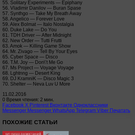
55. Solitary Experiments — Epiphany
56. Vladimir Danilov — Buran Spase
57. Synthgo — Take My Breath Away
58. Angelico — Forever Love
59. Alex Bolmat — Italo Nostalgia
60. Duke Lake — Do You
61. TDH Driver — After Midnight
62. New Order — Tutti Frutti
63. Amok — Killing Game Show
64. Mr. Zivago — Tell By Your Eyes
65. Cyber Space — Disco
66. T.M. Joy — Don\’t Me Go
67. Ms Project — Voyage Voyage
68. Lghtnng — Desert King
69. DJ KramniK — Disco Magic 3
70. Shelter — Neva Luv U More
11.02.2016
0
Время чтения: 2 мин.
Facebook
X
Pinterest
Вконтакте
Одноклассники
Messenger
Messenger
WhatsApp
Telegram
Viber
Печатать
ПОХОЖИЕ СТАТЬИ