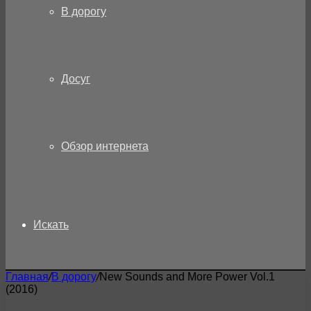
В дорогу
Досуг
Обзор интернета
Искать
Главная
/
В дорогу
/
New Sounds and More Power Vol.1
(2016)