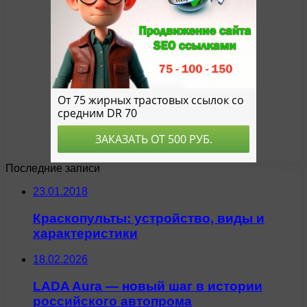
Последние записи
23.01.2018
Краскопульты: устройство, виды и
характеристики
18.02.2026
LADA Aura — новый шаг в истории
российского автопрома