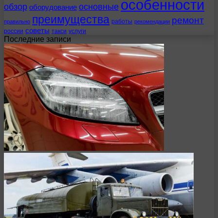
особенности
обзор
основные
оборудование
преимущества
ремонт
работы
правильно
рекомендации
советы
россии
такси
услуги
Последние записи