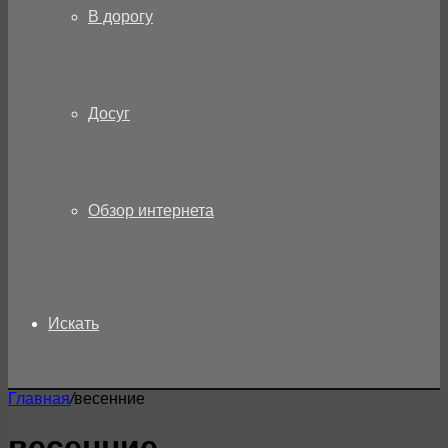
В дорогу
Досуг
Обзор интернета
Искать
Главная
/
весенние
весенние