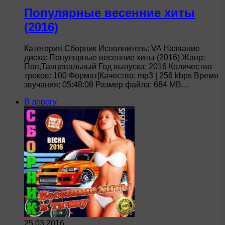
Популярные весенние хиты
(2016)
Категория Сборник Исполнитель: VA Название
диска: Популярные весенние хиты (2016) Жанр:
Поп,Танцевальный Год выпуска: 2016 Количество
треков: 100 Формат|Качество: mp3 | 256 kbps Время
звучания: 05:48:08 Размер файла: 684 MB…
В дорогу
25.03.2016