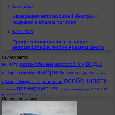
17.07.2026
Эвакуация автомобилей быстро и
надежно в вашем регионе
17.07.2026
Профессиональная эвакуация
автомобилей в любое время и место
Облако меток
виды
автомобилей
автомобиля
авто
hits
выбрать
выбираем
выбор
купить
лучшие
новый
особенности
обзор
основные
оборудование
преимущества
ремонт
работы
правильно
рекомендации
советы
россии
такси
услуги
Последние записи