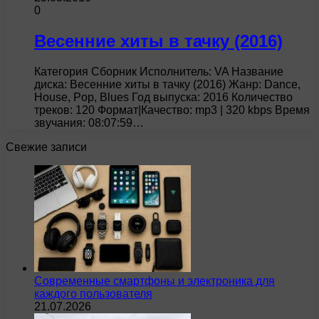
0
Весенние хиты в тачку (2016)
Категория Сборник Исполнитель: VA Название
диска: Весенние хиты в тачку (2016) Жанр: Dance,
House, Pop, Blues Год выпуска: 2016 Количество
треков: 120 Формат|Качество: mp3 | 320 kbps Время
звучания: 08:07:59…
Свежие записи
Современные смартфоны и электроника для
каждого пользователя
21.07.2026