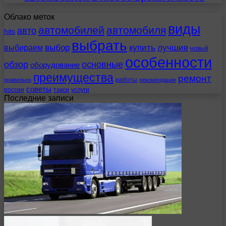
Облако меток
виды
автомобилей
автомобиля
авто
hits
выбрать
выбираем
выбор
купить
лучшие
новый
особенности
обзор
основные
оборудование
преимущества
ремонт
работы
правильно
рекомендации
советы
россии
такси
услуги
Последние записи