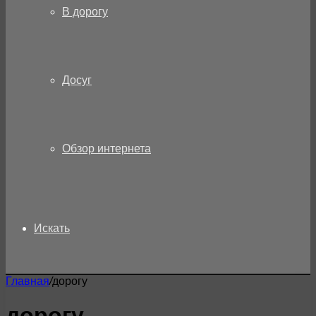
В дорогу
Досуг
Обзор интернета
Искать
Главная
/
дорогу
дорогу