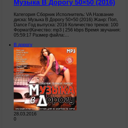
Музыка В Дорогу 50×50 (2016)
Категория Сборник Исполнитель: VA Название
диска: Музыка В Дорогу 50×50 (2016) Жанр: Поп,
Dance Год выпуска: 2016 Количество треков: 100
Формат|Качество: mp3 | 256 kbps Время звучания:
05:59:17 Размер файла:…
В дорогу
28.03.2016
0