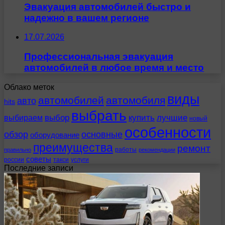
Эвакуация автомобилей быстро и
надежно в вашем регионе
17.07.2026
Профессиональная эвакуация
автомобилей в любое время и место
Облако меток
виды
автомобилей
автомобиля
авто
hits
выбрать
выбираем
выбор
купить
лучшие
новый
особенности
обзор
основные
оборудование
преимущества
ремонт
работы
правильно
рекомендации
советы
россии
такси
услуги
Последние записи